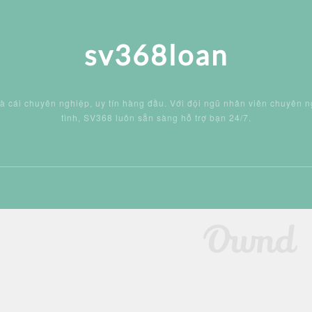
sv368loan
 cái chuyên nghiệp, uy tín hàng đầu. Với đội ngũ nhân viên chuyên n
tình, SV368 luôn sẵn sàng hỗ trợ bạn 24/7.